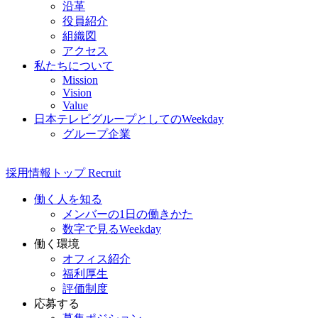
沿革
役員紹介
組織図
アクセス
私たちについて
Mission
Vision
Value
日本テレビグループとしてのWeekday
グループ企業
採用情報
トップ
Recruit
働く人を知る
メンバーの1日の働きかた
数字で見るWeekday
働く環境
オフィス紹介
福利厚生
評価制度
応募する