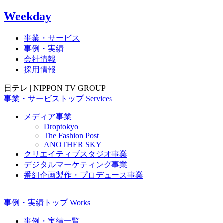
Weekday
事業・サービス
事例・実績
会社情報
採用情報
日テレ | NIPPON TV GROUP
事業・サービス
トップ
Services
メディア事業
Droptokyo
The Fashion Post
ANOTHER SKY
クリエイティブスタジオ事業
デジタルマーケティング事業
番組企画製作・プロデュース事業
事例・実績
トップ
Works
事例・実績一覧