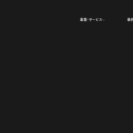
事業・サービス
事業・サービス
事
事
ディア事業
Droptokyo
The Fashion Post
ANOTHER SKY
リエイティブスタジオ事業
ジタルマーケティング事業
番組企画製作・プロデュース事業