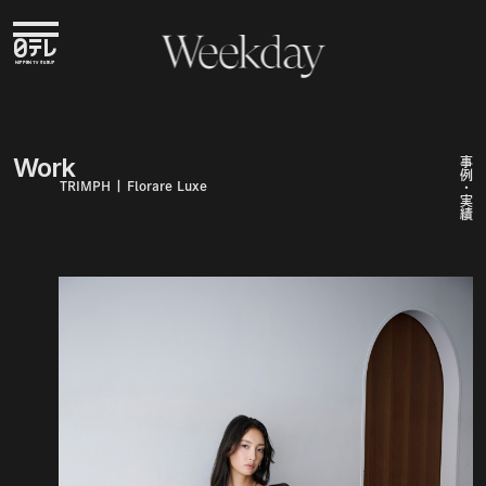
Weekday
Weekday
Work
事例・実績
TRIMPH | Florare Luxe