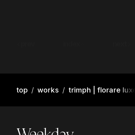
prev
index
next
top
works
trimph | florare lux