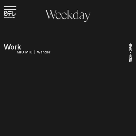
Weekday
Weekday
Work
事例・実績
MIU MIU | Wander