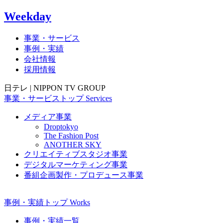
Weekday
事業・サービス
事例・実績
会社情報
採用情報
日テレ | NIPPON TV GROUP
事業・サービス
トップ
Services
メディア事業
Droptokyo
The Fashion Post
ANOTHER SKY
クリエイティブスタジオ事業
デジタルマーケティング事業
番組企画製作・プロデュース事業
事例・実績
トップ
Works
事例・実績一覧