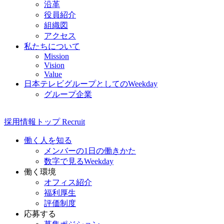
沿革
役員紹介
組織図
アクセス
私たちについて
Mission
Vision
Value
日本テレビグループとしてのWeekday
グループ企業
採用情報
トップ
Recruit
働く人を知る
メンバーの1日の働きかた
数字で見るWeekday
働く環境
オフィス紹介
福利厚生
評価制度
応募する