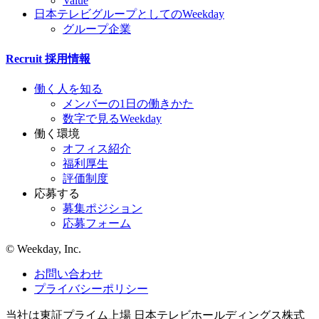
Value
日本テレビグループとしてのWeekday
グループ企業
Recruit
採用情報
働く人を知る
メンバーの1日の働きかた
数字で見るWeekday
働く環境
オフィス紹介
福利厚生
評価制度
応募する
募集ポジション
応募フォーム
©︎ Weekday, Inc.
お問い合わせ
プライバシーポリシー
当社は東証プライム上場 日本テレビホールディングス株式