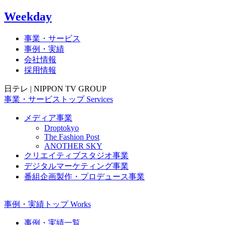
Weekday
事業・サービス
事例・実績
会社情報
採用情報
日テレ | NIPPON TV GROUP
事業・サービス
トップ
Services
メディア事業
Droptokyo
The Fashion Post
ANOTHER SKY
クリエイティブスタジオ事業
デジタルマーケティング事業
番組企画製作・プロデュース事業
事例・実績
トップ
Works
事例・実績一覧