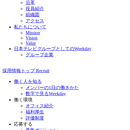
沿革
役員紹介
組織図
アクセス
私たちについて
Mission
Vision
Value
日本テレビグループとしてのWeekday
グループ企業
採用情報
トップ
Recruit
働く人を知る
メンバーの1日の働きかた
数字で見るWeekday
働く環境
オフィス紹介
福利厚生
評価制度
応募する