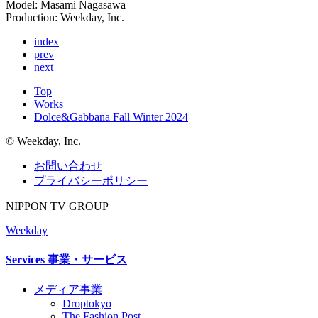
Model: Masami Nagasawa
Production: Weekday, Inc.
index
prev
next
Top
Works
Dolce&Gabbana Fall Winter 2024
©︎ Weekday, Inc.
お問い合わせ
プライバシーポリシー
NIPPON TV GROUP
Weekday
Services
事業・サービス
メディア事業
Droptokyo
The Fashion Post