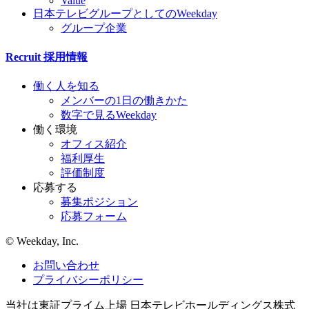
Value
日本テレビグループとしてのWeekday
グループ企業
Recruit
採用情報
働く人を知る
メンバーの1日の働きかた
数字で見るWeekday
働く環境
オフィス紹介
福利厚生
評価制度
応募する
募集ポジション
応募フォーム
©︎ Weekday, Inc.
お問い合わせ
プライバシーポリシー
当社は東証プライム上場 日本テレビホールディングス株式