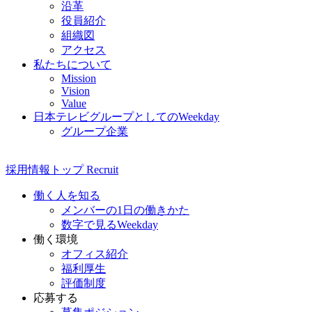
沿革
役員紹介
組織図
アクセス
私たちについて
Mission
Vision
Value
日本テレビグループとしてのWeekday
グループ企業
採用情報
トップ
Recruit
働く人を知る
メンバーの1日の働きかた
数字で見るWeekday
働く環境
オフィス紹介
福利厚生
評価制度
応募する