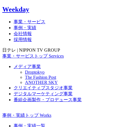
Weekday
事業・サービス
事例・実績
会社情報
採用情報
日テレ | NIPPON TV GROUP
事業・サービス
トップ
Services
メディア事業
Droptokyo
The Fashion Post
ANOTHER SKY
クリエイティブスタジオ事業
デジタルマーケティング事業
番組企画製作・プロデュース事業
事例・実績
トップ
Works
事例・実績一覧