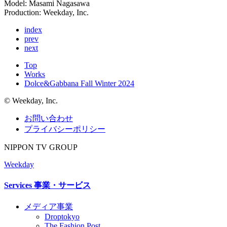
Model: Masami Nagasawa
Production: Weekday, Inc.
index
prev
next
Top
Works
Dolce&Gabbana Fall Winter 2024
©︎ Weekday, Inc.
お問い合わせ
プライバシーポリシー
NIPPON TV GROUP
Weekday
Services
事業・サービス
メディア事業
Droptokyo
The Fashion Post